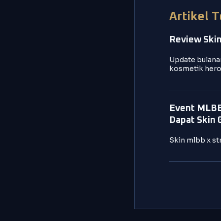
Artikel 
Review Skin
Update bulanan
kosmetik hero
Event MLBB 
Dapat Skin 
Skin mlbb x st