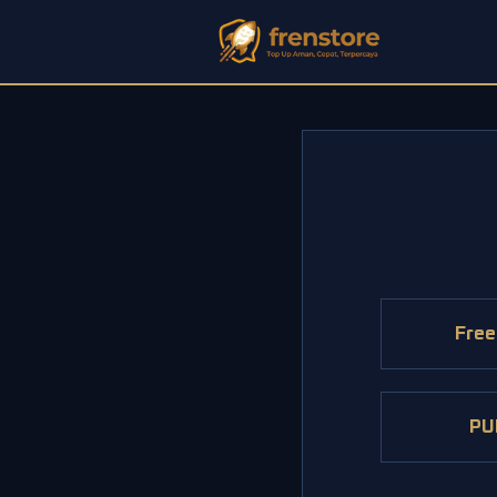
Free
PU