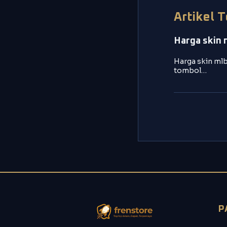
Artikel 
Harga skin 
Harga skin mlb
tombol…
P